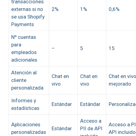
transacciones
externas si no
2%
1%
0,6%
se usa Shopify
Payments
Nº cuentas
para
–
5
15
empleados
adicionales
Atención al
Chat en
Chat en
Chat en viv
cliente
vivo
vivo
mejorado
personalizada
Informes y
Estándar
Estándar
Personaliz
estadísticas
Acceso a
Aplicaciones
Acceso a PI
Estándar
PII de API
personalizadas
API incluido