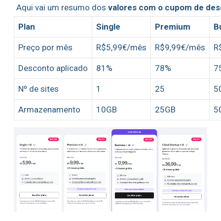
Aqui vai um resumo dos
valores com o cupom de de
Plan
Single
Premium
B
Preço por mês
R$5,99€/mês
R$9,99€/mês
R
Desconto aplicado
81%
78%
7
Nº de sites
1
25
5
Armazenamento
10GB
25GB
5